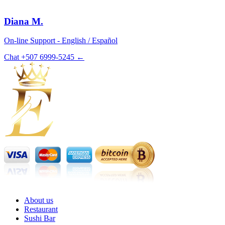
Diana M.
On-line Support - English / Español
Chat +507 6999-5245 ←
About us
Restaurant
Sushi Bar