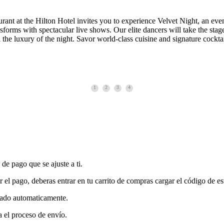
urant at the Hilton Hotel invites you to experience Velvet Night, an ev
ansforms with spectacular live shows. Our elite dancers will take the s
 the luxury of the night. Savor world-class cuisine and signature cockta
1
2
3
4
 de pago que se ajuste a ti.
r el pago, deberas entrar en tu carrito de compras cargar el código de es
idado automaticamente.
a el proceso de envío.