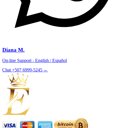
Diana M.
On-line Support - English / Español
Chat +507 6999-5245 ←