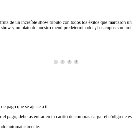
ruta de un increíble show tributo con todos los éxitos que marcaron 
 al show y un plato de nuestro menú predeterminado. ¡Los cupos son limi
1
2
3
4
 de pago que se ajuste a ti.
r el pago, deberas entrar en tu carrito de compras cargar el código de es
idado automaticamente.